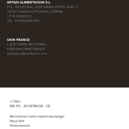
ARTADI ALIMENTACION S.L.
POL. INDUSTRIAL JOSE MARÍA KORTA, PARC 5,
20750 ZUMAIA (GIPUZKOA), ESPAÑA
CIF B-20682522,
TEL. +34 943 865 650
OKIN FRANCE
1, RUE PIERRE RECTORAN
64100 BAYONNE FRANCE
okinfrance@okinfrance.com
© Okin.
RSI: ES - 20.35786/SS - CE
Rencontrez notre expert boulanger
Veux dire
Financement