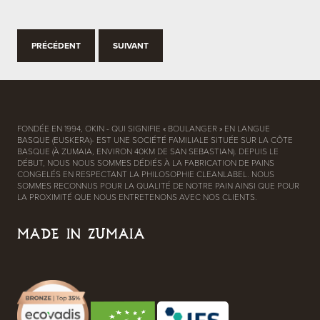
PRÉCÉDENT
SUIVANT
FONDÉE EN 1994, OKIN - QUI SIGNIFIE « BOULANGER » EN LANGUE
BASQUE (EUSKERA)- EST UNE SOCIÉTÉ FAMILIALE SITUÉE SUR LA CÔTE
BASQUE (À ZUMAIA, ENVIRON 40KM DE SAN SEBASTIAN). DEPUIS LE
DÉBUT, NOUS NOUS SOMMES DÉDIÉS À LA FABRICATION DE PAINS
CONGELÉS EN RESPECTANT LA PHILOSOPHIE CLEANLABEL. NOUS
SOMMES RECONNUS POUR LA QUALITÉ DE NOTRE PAIN AINSI QUE POUR
LA PROXIMITÉ QUE NOUS ENTRETENONS AVEC NOS CLIENTS.
MADE IN ZUMAIA