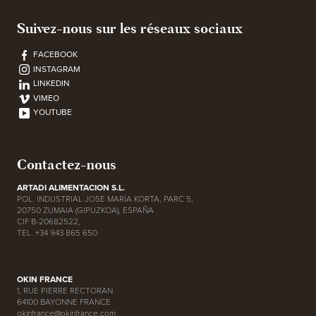
Suivez-nous sur les réseaux sociaux
FACEBOOK
INSTAGRAM
LINKEDIN
VIMEO
YOUTUBE
Contactez-nous
ARTADI ALIMENTACION S.L.
POL. INDUSTRIAL JOSE MARÍA KORTA, PARC 5,
20750 ZUMAIA (GIPUZKOA), ESPAÑA
CIF B-20682522,
TEL. +34 943 865 650
OKIN FRANCE
1, RUE PIERRE RECTORAN
64100 BAYONNE FRANCE
okinfrance@okinfrance.com