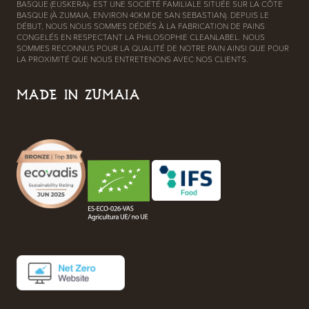
BASQUE (EUSKERA)- EST UNE SOCIÉTÉ FAMILIALE SITUÉE SUR LA CÔTE
BASQUE (À ZUMAIA, ENVIRON 40KM DE SAN SEBASTIAN). DEPUIS LE
DÉBUT, NOUS NOUS SOMMES DÉDIÉS À LA FABRICATION DE PAINS
CONGELÉS EN RESPECTANT LA PHILOSOPHIE CLEANLABEL. NOUS
SOMMES RECONNUS POUR LA QUALITÉ DE NOTRE PAIN AINSI QUE POUR
LA PROXIMITÉ QUE NOUS ENTRETENONS AVEC NOS CLIENTS.
MADE IN ZUMAIA