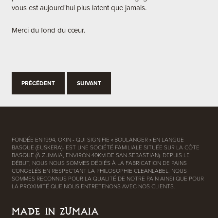
vous est aujourd'hui plus latent que jamais.
Merci du fond du cœur.
PRÉCÉDENT
SUIVANT
FONDÉE EN 1994, OKIN - QUI SIGNIFIE « BOULANGER » EN LANGUE
BASQUE (EUSKERA)- EST UNE SOCIÉTÉ FAMILIALE SITUÉE SUR LA CÔTE
BASQUE (À ZUMAIA, ENVIRON 40KM DE SAN SEBASTIAN). DEPUIS LE
DÉBUT, NOUS NOUS SOMMES DÉDIÉS À LA FABRICATION DE PAINS
CONGELÉS EN RESPECTANT LA PHILOSOPHIE CLEANLABEL. NOUS
SOMMES RECONNUS POUR LA QUALITÉ DE NOTRE PAIN AINSI QUE POUR
LA PROXIMITÉ QUE NOUS ENTRETENONS AVEC NOS CLIENTS.
MADE IN ZUMAIA