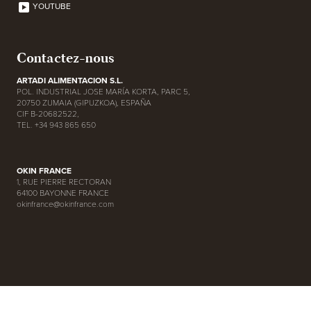
YOUTUBE
Contactez-nous
ARTADI ALIMENTACION S.L.
POL. INDUSTRIAL JOSE MARÍA KORTA, PARC 5,
20750 ZUMAIA (GIPUZKOA), ESPAÑA
CIF B-20682522,
TEL. +34 943 865 650
OKIN FRANCE
1, RUE PIERRE RECTORAN
64100 BAYONNE FRANCE
okinfrance@okinfrance.com