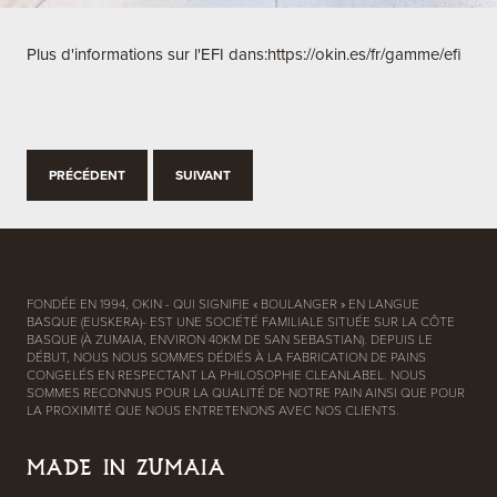
Plus d'informations sur l'EFI dans:
https://okin.es/fr/gamme/efi
PRÉCÉDENT
SUIVANT
FONDÉE EN 1994, OKIN - QUI SIGNIFIE « BOULANGER » EN LANGUE
BASQUE (EUSKERA)- EST UNE SOCIÉTÉ FAMILIALE SITUÉE SUR LA CÔTE
BASQUE (À ZUMAIA, ENVIRON 40KM DE SAN SEBASTIAN). DEPUIS LE
DÉBUT, NOUS NOUS SOMMES DÉDIÉS À LA FABRICATION DE PAINS
CONGELÉS EN RESPECTANT LA PHILOSOPHIE CLEANLABEL. NOUS
SOMMES RECONNUS POUR LA QUALITÉ DE NOTRE PAIN AINSI QUE POUR
LA PROXIMITÉ QUE NOUS ENTRETENONS AVEC NOS CLIENTS.
MADE IN ZUMAIA