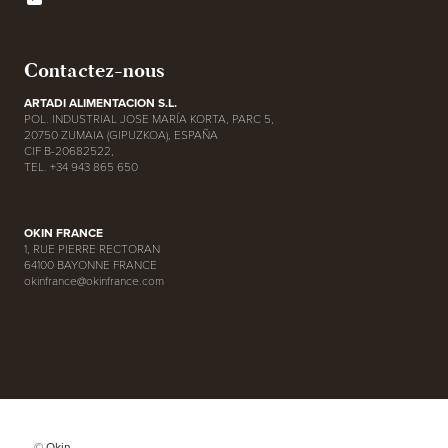
Contactez-nous
ARTADI ALIMENTACION S.L.
POL. INDUSTRIAL JOSE MARÍA KORTA, PARC 5,
20750 ZUMAIA (GIPUZKOA), ESPAÑA
CIF B-20682522,
TEL. +34 943 865 650
OKIN FRANCE
1, RUE PIERRE RECTORAN
64100 BAYONNE FRANCE
okinfrance@okinfrance.com
© Okin.