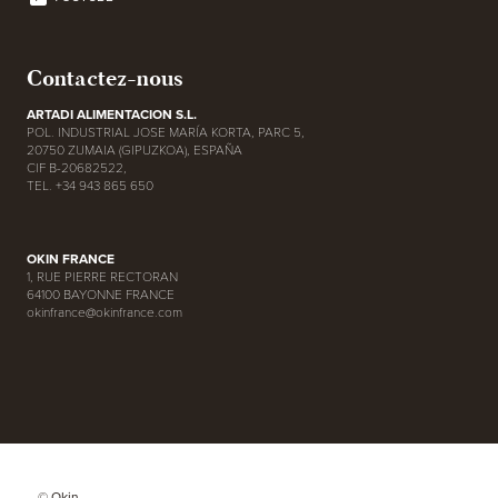
Contactez-nous
ARTADI ALIMENTACION S.L.
POL. INDUSTRIAL JOSE MARÍA KORTA, PARC 5,
20750 ZUMAIA (GIPUZKOA), ESPAÑA
CIF B-20682522,
TEL. +34 943 865 650
OKIN FRANCE
1, RUE PIERRE RECTORAN
64100 BAYONNE FRANCE
okinfrance@okinfrance.com
© Okin.