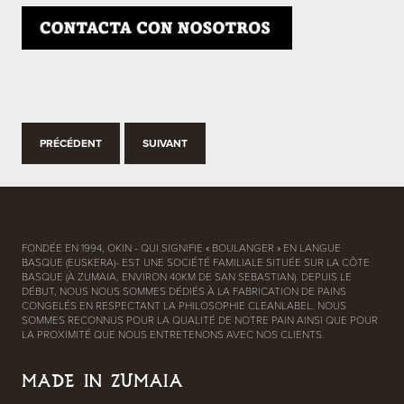
PRÉCÉDENT
SUIVANT
FONDÉE EN 1994, OKIN - QUI SIGNIFIE « BOULANGER » EN LANGUE
BASQUE (EUSKERA)- EST UNE SOCIÉTÉ FAMILIALE SITUÉE SUR LA CÔTE
BASQUE (À ZUMAIA, ENVIRON 40KM DE SAN SEBASTIAN). DEPUIS LE
DÉBUT, NOUS NOUS SOMMES DÉDIÉS À LA FABRICATION DE PAINS
CONGELÉS EN RESPECTANT LA PHILOSOPHIE CLEANLABEL. NOUS
SOMMES RECONNUS POUR LA QUALITÉ DE NOTRE PAIN AINSI QUE POUR
LA PROXIMITÉ QUE NOUS ENTRETENONS AVEC NOS CLIENTS.
MADE IN ZUMAIA