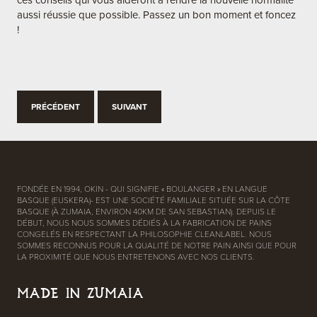
ces conseils qui vous aideront à rendre la nouvelle normalité
aussi réussie que possible. Passez un bon moment et foncez
!
PRÉCÉDENT
SUIVANT
FONDÉE EN 1994, OKIN - QUI SIGNIFIE « BOULANGER » EN LANGUE
BASQUE (EUSKERA)- EST UNE SOCIÉTÉ FAMILIALE SITUÉE SUR LA CÔTE
BASQUE (À ZUMAIA, ENVIRON 40KM DE SAN SEBASTIAN). DEPUIS LE
DÉBUT, NOUS NOUS SOMMES DÉDIÉS À LA FABRICATION DE PAINS
CONGELÉS EN RESPECTANT LA PHILOSOPHIE CLEANLABEL. NOUS
SOMMES RECONNUS POUR LA QUALITÉ DE NOTRE PAIN AINSI QUE POUR
LA PROXIMITÉ QUE NOUS ENTRETENONS AVEC NOS CLIENTS.
MADE IN ZUMAIA