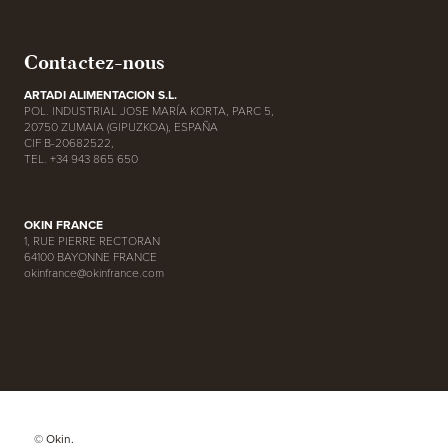
Contactez-nous
ARTADI ALIMENTACION S.L.
POL. INDUSTRIAL JOSE MARÍA KORTA, PARC 5,
20750 ZUMAIA (GIPUZKOA), ESPAÑA
CIF B-20682522,
TEL. +34 943 865 650
OKIN FRANCE
1, RUE PIERRE RECTORAN
64100 BAYONNE FRANCE
okinfrance@okinfrance.com
© Okin.