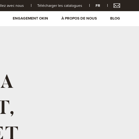
illez avec nous
Télécharger les catalogues
FR
ENGAGEMENT OKIN
À PROPOS DE NOUS
BLOG
LA
T,
ET