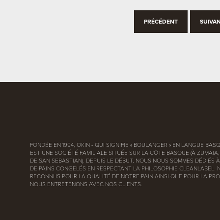
PRÉCÉDENT
SUIVA
FONDÉE EN 1994, OKIN - QUI SIGNIFIE « BOULANGER » EN LANGUE BASQ
EST UNE SOCIÉTÉ FAMILIALE SITUÉE SUR LA CÔTE BASQUE (À ZUMAIA
DE SAN SEBASTIAN). DEPUIS LE DÉBUT, NOUS NOUS SOMMES DÉDIÉS À
DE PAINS CONGELÉS EN RESPECTANT LA PHILOSOPHIE CLEANLABEL.
RECONNUS POUR LA QUALITÉ DE NOTRE PAIN AINSI QUE POUR LA PRO
NOUS ENTRETENONS AVEC NOS CLIENTS.