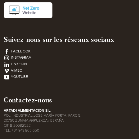
Suivez-nous sur les réseaux sociaux
FACEBOOK
INSTAGRAM
LINKEDIN
VIMEO
YOUTUBE
Contactez-nous
ARTADI ALIMENTACION S.L.
POL. INDUSTRIAL JOSE MARÍA KORTA, PARC 5,
20750 ZUMAIA (GIPUZKOA), ESPAÑA
CIF B-20682522,
TEL. +34 943 865 650