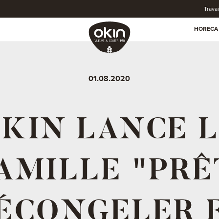
Trava
HORECA
01.08.2020
KIN LANCE 
AMILLE "PRÊ
ÉCONGELER 