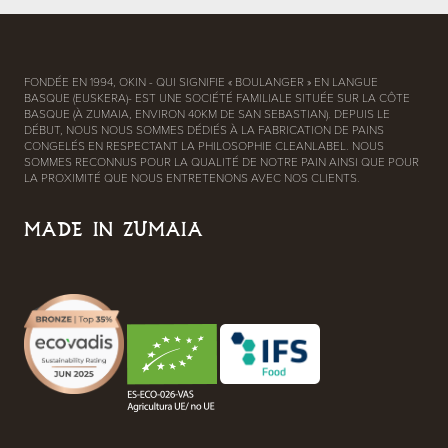
FONDÉE EN 1994, OKIN - QUI SIGNIFIE « BOULANGER » EN LANGUE
BASQUE (EUSKERA)- EST UNE SOCIÉTÉ FAMILIALE SITUÉE SUR LA CÔTE
BASQUE (À ZUMAIA, ENVIRON 40KM DE SAN SEBASTIAN). DEPUIS LE
DÉBUT, NOUS NOUS SOMMES DÉDIÉS À LA FABRICATION DE PAINS
CONGELÉS EN RESPECTANT LA PHILOSOPHIE CLEANLABEL. NOUS
SOMMES RECONNUS POUR LA QUALITÉ DE NOTRE PAIN AINSI QUE POUR
LA PROXIMITÉ QUE NOUS ENTRETENONS AVEC NOS CLIENTS.
MADE IN ZUMAIA