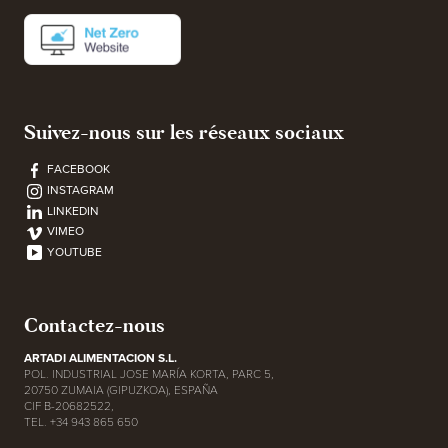
Suivez-nous sur les réseaux sociaux
FACEBOOK
INSTAGRAM
LINKEDIN
VIMEO
YOUTUBE
Contactez-nous
ARTADI ALIMENTACION S.L.
POL. INDUSTRIAL JOSE MARÍA KORTA, PARC 5,
20750 ZUMAIA (GIPUZKOA), ESPAÑA
CIF B-20682522,
TEL. +34 943 865 650