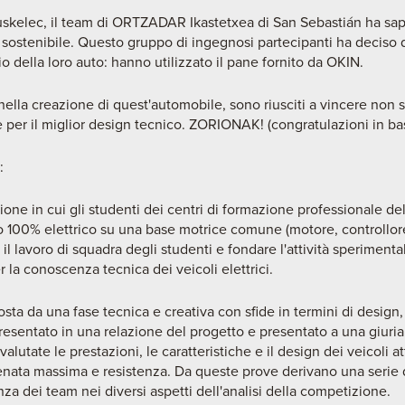
uskelec, il team di ORTZADAR Ikastetxea di San Sebastián ha sapu
 sostenibile. Questo gruppo di ingegnosi partecipanti ha deciso 
aio della loro auto: hanno utilizzato il pane fornito da OKIN.
 nella creazione di quest'automobile, sono riusciti a vincere non s
 per il miglior design tecnico. ZORIONAK! (congratulazioni in ba
:
one in cui gli studenti dei centri di formazione professionale d
o 100% elettrico su una base motrice comune (motore, controllore
 il lavoro di squadra degli studenti e fondare l'attività speriment
la conoscenza tecnica dei veicoli elettrici.
a da una fase tecnica e creativa con sfide in termini di design
resentato in una relazione del progetto e presentato a una giuria 
alutate le prestazioni, le caratteristiche e il design dei veicoli a
renata massima e resistenza. Da queste prove derivano una serie 
za dei team nei diversi aspetti dell'analisi della competizione.