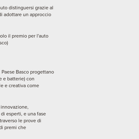
to distinguersi grazie al
di adottare un approccio
olo il premio per l'auto
sco)
el Paese Basco progettano
 e batterie) con
ale e creativa come
, innovazione,
di esperti, e una fase
ttraverso le prove di
di premi che