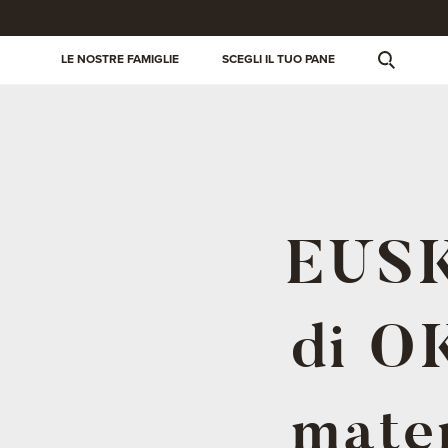
LE NOSTRE FAMIGLIE
SCEGLI IL TUO PANE
EUSK
di O
mater