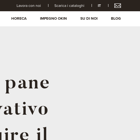
Lavora con noi
Scarica i cataloghi
IT
HORECA
IMPEGNO OKIN
SU DI NOI
BLOG
 pane
ativo
ire il