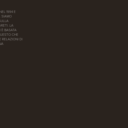
NEL 1994 E
. SIAMO
SULLA
RETI. LA
I È BASATA
QUESTO CHE
 RELAZIONI DI
UNA