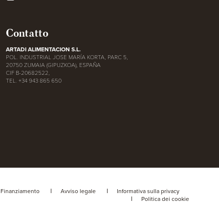
Contatto
ARTADI ALIMENTACION S.L.
POL. INDUSTRIAL JOSE MARÍA KORTA, PARC 5,
20750 ZUMAIA (GIPUZKOA), ESPAÑA
CIF B-20682522,
TEL. +34 943 865 650
Finanziamento
Avviso legale
Informativa sulla privacy
Politica dei cookie