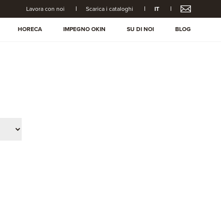
Lavora con noi
Scarica i cataloghi
IT
HORECA
IMPEGNO OKIN
SU DI NOI
BLOG