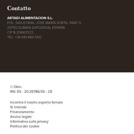
Contatto
ARTADI ALIMENTACION S.L.
POL. INDUSTRIAL JOSE MARÍA KORTA, PARC 5,
20750 ZUMAIA (GIPUZKOA), ESPAÑA
CIF B-20682522,
TEL. +34 943 865 650
© Okin.
RSI: ES - 20.35786/SS - CE
Incontra il nostro esperto fornaio
Si intende
Finanziamento
Avviso legale
Informativa sulla privacy
Politica dei cookie