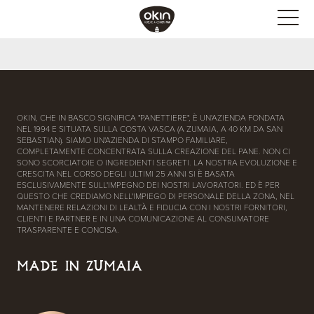
OKIN, CHE IN BASCO SIGNIFICA "PANETTIERE", È UN'AZIENDA FONDATA
NEL 1994 E SITUATA SULLA COSTA VASCA (A ZUMAIA, A 40 KM DA SAN
SEBASTIAN). SIAMO UN'AZIENDA DI STAMPO FAMILIARE,
COMPLETAMENTE CONCENTRATA SULLA CREAZIONE DEL PANE. NON CI
SONO SCORCIATOIE O INGREDIENTI SEGRETI. LA NOSTRA EVOLUZIONE E
CRESCITA NEL CORSO DEGLI ULTIMI 25 ANNI SI È BASATA
ESCLUSIVAMENTE SULL'IMPEGNO DEI NOSTRI LAVORATORI. ED È PER
QUESTO CHE CREDIAMO NELL'IMPIEGO DI PERSONALE DELLA ZONA, NEL
MANTENERE RELAZIONI DI LEALTÀ E FIDUCIA CON I NOSTRI FORNITORI,
CLIENTI E PARTNER E IN UNA COMUNICAZIONE AL CONSUMATORE
TRASPARENTE E CONCISA.
MADE IN ZUMAIA