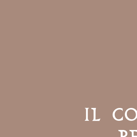
IL C
P