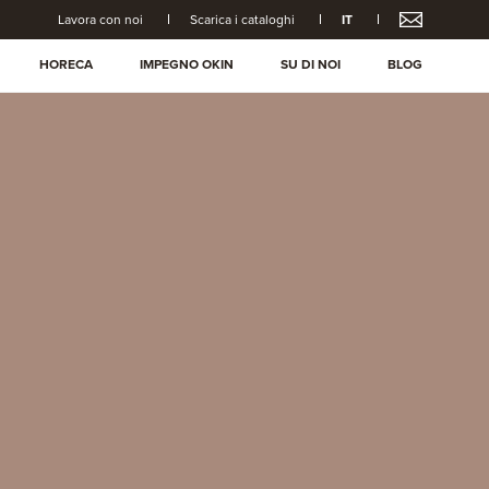
Lavora con noi
Scarica i cataloghi
IT
HORECA
IMPEGNO OKIN
SU DI NOI
BLOG