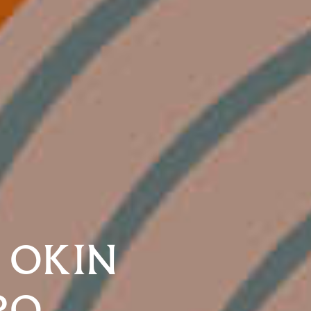
 OKIN
PO