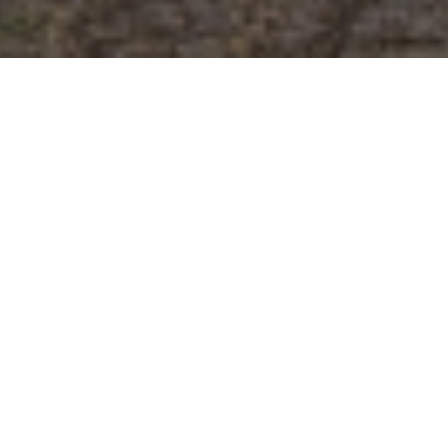
30 anni di pane ben
fatto.
Siamo panettieri orgogliosi del nostro
lavoro e delle nostre radici. Da 30 anni
ci dedichiamo al pane, e sentiamo che
è stato solo l'inizio. Quando la tua