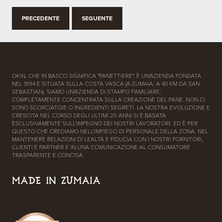
PRECEDENTE
SEGUENTE
OKIN, CHE IN BASCO SIGNIFICA "PANETTIERE", È UN'AZIENDA FONDATA
NEL 1994 E SITUATA SULLA COSTA VASCA (A ZUMAIA, A 40 KM DA SAN
SEBASTIAN). SIAMO UN'AZIENDA DI STAMPO FAMILIARE,
COMPLETAMENTE CONCENTRATA SULLA CREAZIONE DEL PANE. NON CI
SONO SCORCIATOIE O INGREDIENTI SEGRETI. LA NOSTRA EVOLUZIONE E
CRESCITA NEL CORSO DEGLI ULTIMI 25 ANNI SI È BASATA
ESCLUSIVAMENTE SULL'IMPEGNO DEI NOSTRI LAVORATORI. ED È PER
QUESTO CHE CREDIAMO NELL'IMPIEGO DI PERSONALE DELLA ZONA, NEL
MANTENERE RELAZIONI DI LEALTÀ E FIDUCIA CON I NOSTRI FORNITORI,
CLIENTI E PARTNER E IN UNA COMUNICAZIONE AL CONSUMATORE
TRASPARENTE E CONCISA.
MADE IN ZUMAIA