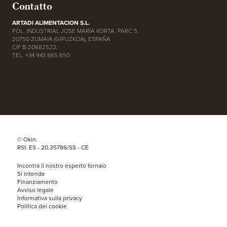
Contatto
ARTADI ALIMENTACION S.L.
POL. INDUSTRIAL JOSE MARÍA KORTA, PARC 5,
20750 ZUMAIA (GIPUZKOA), ESPAÑA
CIF B-20682522,
TEL. +34 943 865 650
© Okin.
RSI: ES - 20.35786/SS - CE
Incontra il nostro esperto fornaio
Si intende
Finanziamento
Avviso legale
Informativa sulla privacy
Politica dei cookie