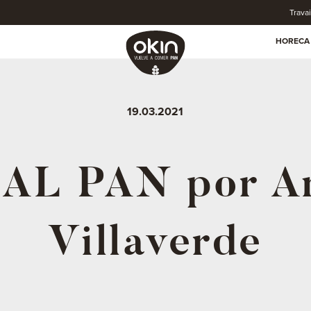
Trava
HORECA
19.03.2021
AL PAN por A
Villaverde