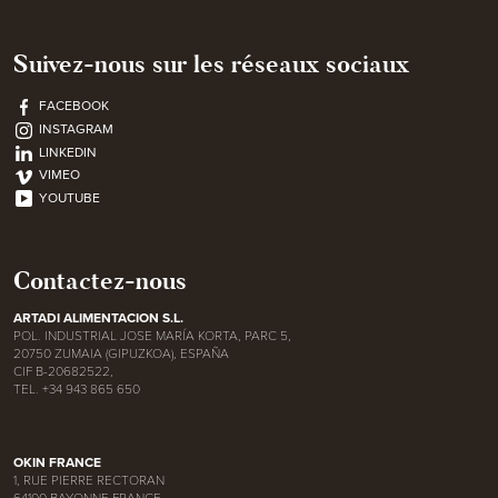
Suivez-nous sur les réseaux sociaux
FACEBOOK
INSTAGRAM
LINKEDIN
VIMEO
YOUTUBE
Contactez-nous
ARTADI ALIMENTACION S.L.
POL. INDUSTRIAL JOSE MARÍA KORTA, PARC 5,
20750 ZUMAIA (GIPUZKOA), ESPAÑA
CIF B-20682522,
TEL. +34 943 865 650
OKIN FRANCE
1, RUE PIERRE RECTORAN