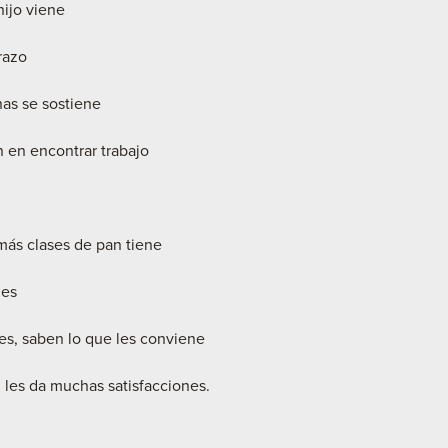
ijo viene
razo
as se sostiene
en en encontrar trabajo
más clases de pan tiene
nes
res, saben lo que les conviene
les da muchas satisfacciones.