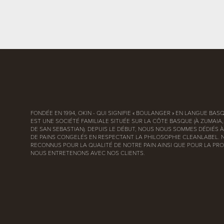
FONDÉE EN 1994, OKIN - QUI SIGNIFIE « BOULANGER » EN LANGUE BASQ
EST UNE SOCIÉTÉ FAMILIALE SITUÉE SUR LA CÔTE BASQUE (À ZUMAIA
DE SAN SEBASTIAN). DEPUIS LE DÉBUT, NOUS NOUS SOMMES DÉDIÉS À
DE PAINS CONGELÉS EN RESPECTANT LA PHILOSOPHIE CLEANLABEL.
RECONNUS POUR LA QUALITÉ DE NOTRE PAIN AINSI QUE POUR LA PRO
NOUS ENTRETENONS AVEC NOS CLIENTS.