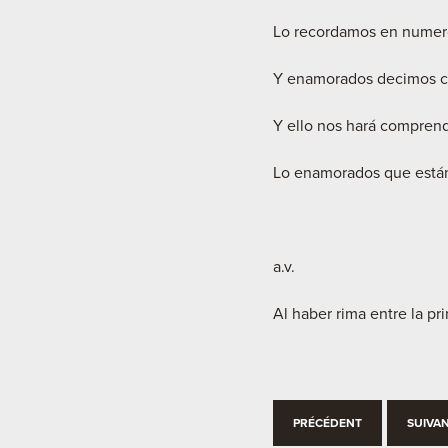
Lo recordamos en numer
Y enamorados decimos co
Y ello nos hará comprend
Lo enamorados que están,
a.v.
Al haber rima entre la pr
PRÉCÉDENT
SUIVA