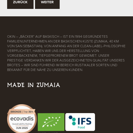
ZURÜCK
WEITER
OKIN – „BÄCKER“ AUF BASKISCH – IST EIN 1994 GEGRÜNDETES
FAMILIENUNTERNEHMEN AN DER BASKISCHEN KÜSTE (ZUMAIA, 40 KM
VON SAN SEBASTIAN). VON ANFANG AN DER CLEAN-LABEL-PHILOSOPHIE
VERPFLICHTET, HABEN WIR UNS DER HERSTELLUNG VON
VORGEBACKENEM, TIEFGEFRORENEM BROT GEWIDMET. UNSER
PRESTIGE VERDANKEN WIR DER AUSGEZEICHNETEN QUALITÄT UNSERES
BROTES – WIR SIND FÜHREND IM BEREICH RUSTIKALER SORTEN UND
BEKANNT FÜR DIE NÄHE ZU UNSEREN KUNDEN.
MADE IN ZUMAIA