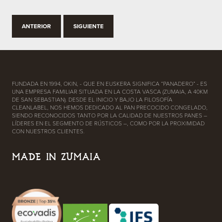
ANTERIOR
SIGUIENTE
FUNDADA EN 1994, OKIN, - QUE EN EUSKERA SIGNIFICA “PANADERO” - ES
UNA EMPRESA FAMILIAR SITUADA EN LA COSTA VASCA (ZUMAIA, A 40KM
DE SAN SEBASTIAN). DESDE EL INICIO Y BAJO LA FILOSOFÍA
CLEANLABEL, NOS HEMOS DEDICADO AL PAN PRECOCIDO CONGELADO,
SIENDO RECONOCIDOS TANTO POR LA CALIDAD DE NUESTROS PANES –
LÍDERES EN EL SEGMENTO DE RÚSTICOS –, COMO POR LA PROXIMIDAD
CON NUESTROS CLIENTES.
MADE IN ZUMAIA