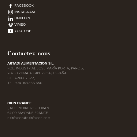
FACEBOOK
INSTAGRAM
LINKEDIN
VIMEO
YOUTUBE
Contactez-nous
ARTADI ALIMENTACION S.L.
POL. INDUSTRIAL JOSE MARÍA KORTA, PARC 5,
20750 ZUMAIA (GIPUZKOA), ESPAÑA
CIF B-20682522,
TEL. +34 943 865 650
OKIN FRANCE
1, RUE PIERRE RECTORAN
64100 BAYONNE FRANCE
okinfrance@okinfrance.com