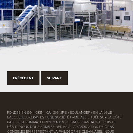
PRÉCÉDENT
SUIVANT
FONDÉE EN 1994, OKIN - QUI SIGNIFIE « BOULANGER » EN LANGUE
BASQUE (EUSKERA)- EST UNE SOCIÉTÉ FAMILIALE SITUÉE SUR LA CÔTE
BASQUE (À ZUMAIA, ENVIRON 40KM DE SAN SEBASTIAN). DEPUIS LE
DÉBUT, NOUS NOUS SOMMES DÉDIÉS À LA FABRICATION DE PAINS
CONGELÉS EN RESPECTANT LA PHILOSOPHIE CLEANLABEL. NOUS