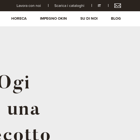
Lavora con noi
Scarica i cataloghi
IT
HORECA
IMPEGNO OKIN
SU DI NOI
BLOG
Ogi
, una
ecotto