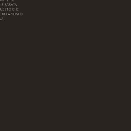
RETI. LA
I È BASATA
QUESTO CHE
 RELAZIONI DI
UNA