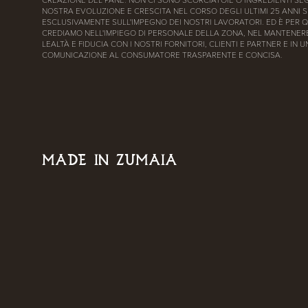
CREAZIONE DEL PANE. NON CI SONO SCORCIATOIE O INGREDIENTI SEG
NOSTRA EVOLUZIONE E CRESCITA NEL CORSO DEGLI ULTIMI 25 ANNI S
ESCLUSIVAMENTE SULL'IMPEGNO DEI NOSTRI LAVORATORI. ED È PER 
CREDIAMO NELL'IMPIEGO DI PERSONALE DELLA ZONA, NEL MANTENERE
LEALTÀ E FIDUCIA CON I NOSTRI FORNITORI, CLIENTI E PARTNER E IN 
COMUNICAZIONE AL CONSUMATORE TRASPARENTE E CONCISA.
MADE IN ZUMAIA