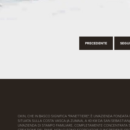
PRECEDENTE
SEGU
OKIN, CHE IN BASCO SIGNIFICA "PANETTIERE", È UN'AZIENDA FONDATA 
SITUATA SULLA COSTA VASCA (A ZUMAIA, A 40 KM DA SAN SEBASTIAN)
UN'AZIENDA DI STAMPO FAMILIARE, COMPLETAMENTE CONCENTRATA 