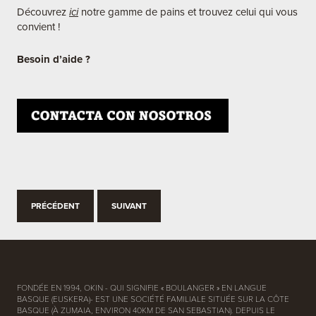
Découvrez
ici
notre gamme de pains et trouvez celui qui vous
convient !
Besoin
d’aide ?
PRÉCÉDENT
SUIVANT
FONDÉE EN 1994, OKIN - QUI SIGNIFIE « BOULANGER » EN LANGUE
BASQUE (EUSKERA)- EST UNE SOCIÉTÉ FAMILIALE SITUÉE SUR LA CÔTE
BASQUE (À ZUMAIA, ENVIRON 40KM DE SAN SEBASTIAN). DEPUIS LE