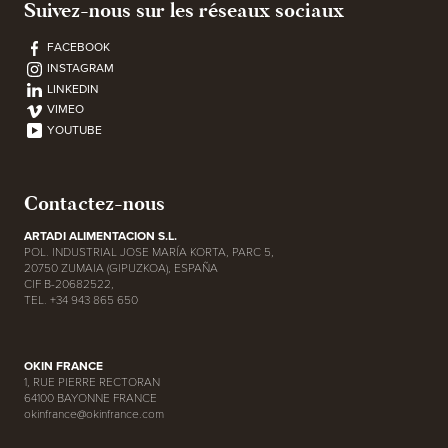
Suivez-nous sur les réseaux sociaux
FACEBOOK
INSTAGRAM
LINKEDIN
VIMEO
YOUTUBE
Contactez-nous
ARTADI ALIMENTACION S.L.
POL. INDUSTRIAL JOSE MARÍA KORTA, PARC 5,
20750 ZUMAIA (GIPUZKOA), ESPAÑA
CIF B-20682522,
TEL. +34 943 865 650
OKIN FRANCE
1, RUE PIERRE RECTORAN
64100 BAYONNE FRANCE
okinfrance@okinfrance.com