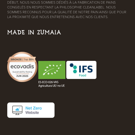
DÉBUT, NOUS NOUS SOMMES DÉDIÉS À LA FABRICATION DE PAINS
CONGELÉS EN RESPECTANT LA PHILOSOPHIE CLEANLABEL. NOUS
SOMMES RECONNUS POUR LA QUALITÉ DE NOTRE PAIN AINSI QUE POUR
LA PROXIMITÉ QUE NOUS ENTRETENONS AVEC NOS CLIENTS.
MADE IN ZUMAIA