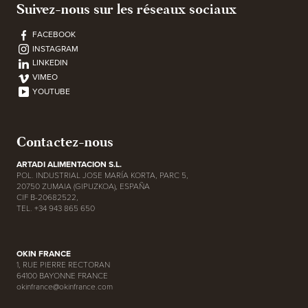
Suivez-nous sur les réseaux sociaux
FACEBOOK
INSTAGRAM
LINKEDIN
VIMEO
YOUTUBE
Contactez-nous
ARTADI ALIMENTACION S.L.
POL. INDUSTRIAL JOSE MARÍA KORTA, PARC 5,
20750 ZUMAIA (GIPUZKOA), ESPAÑA
CIF B-20682522,
TEL. +34 943 865 650
OKIN FRANCE
1, RUE PIERRE RECTORAN
64100 BAYONNE FRANCE
okinfrance@okinfrance.com