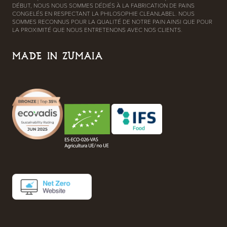
DÉBUT, NOUS NOUS SOMMES DÉDIÉS À LA FABRICATION DE PAINS
CONGELÉS EN RESPECTANT LA PHILOSOPHIE CLEANLABEL. NOUS
SOMMES RECONNUS POUR LA QUALITÉ DE NOTRE PAIN AINSI QUE POUR
LA PROXIMITÉ QUE NOUS ENTRETENONS AVEC NOS CLIENTS.
MADE IN ZUMAIA