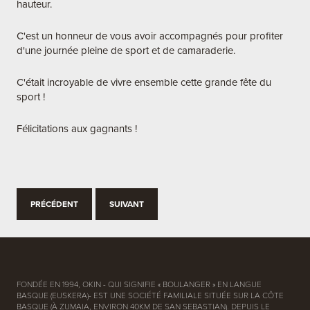
hauteur.
C'est un honneur de vous avoir accompagnés pour profiter
d'une journée pleine de sport et de camaraderie.
C'était incroyable de vivre ensemble cette grande fête du
sport !
Félicitations aux gagnants !
PRÉCÉDENT
SUIVANT
FONDÉE EN 1994, OKIN - QUI SIGNIFIE « BOULANGER » EN LANGUE
BASQUE (EUSKERA)- EST UNE SOCIÉTÉ FAMILIALE SITUÉE SUR LA CÔTE
BASQUE (À ZUMAIA, ENVIRON 40KM DE SAN SEBASTIAN). DEPUIS LE