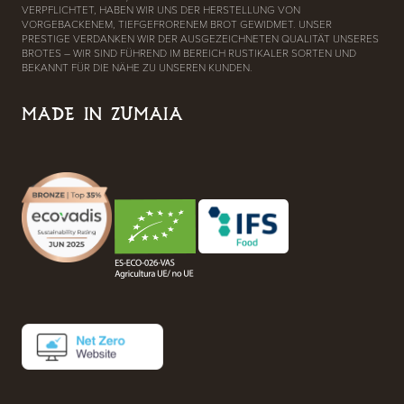
VERPFLICHTET, HABEN WIR UNS DER HERSTELLUNG VON
VORGEBACKENEM, TIEFGEFRORENEM BROT GEWIDMET. UNSER
PRESTIGE VERDANKEN WIR DER AUSGEZEICHNETEN QUALITÄT UNSERES
BROTES – WIR SIND FÜHREND IM BEREICH RUSTIKALER SORTEN UND
BEKANNT FÜR DIE NÄHE ZU UNSEREN KUNDEN.
MADE IN ZUMAIA