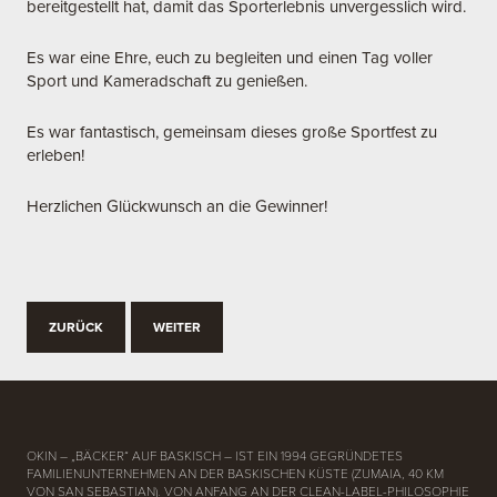
bereitgestellt hat, damit das Sporterlebnis unvergesslich wird.
Es war eine Ehre, euch zu begleiten und einen Tag voller
Sport und Kameradschaft zu genießen.
Es war fantastisch, gemeinsam dieses große Sportfest zu
erleben!
Herzlichen Glückwunsch an die Gewinner!
ZURÜCK
WEITER
OKIN – „BÄCKER“ AUF BASKISCH – IST EIN 1994 GEGRÜNDETES
FAMILIENUNTERNEHMEN AN DER BASKISCHEN KÜSTE (ZUMAIA, 40 KM
VON SAN SEBASTIAN). VON ANFANG AN DER CLEAN-LABEL-PHILOSOPHIE