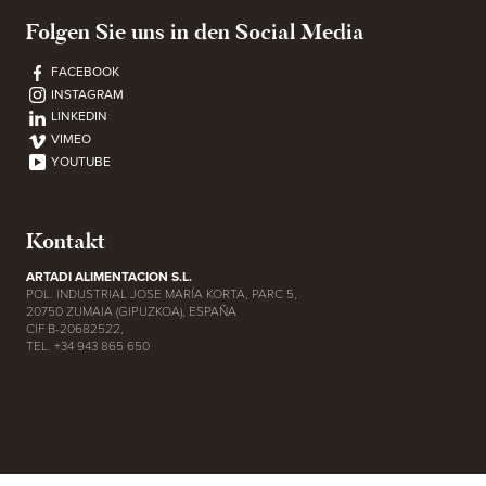
Folgen Sie uns in den Social Media
FACEBOOK
INSTAGRAM
LINKEDIN
VIMEO
YOUTUBE
Kontakt
ARTADI ALIMENTACION S.L.
POL. INDUSTRIAL JOSE MARÍA KORTA, PARC 5,
20750 ZUMAIA (GIPUZKOA), ESPAÑA
CIF B-20682522,
TEL. +34 943 865 650