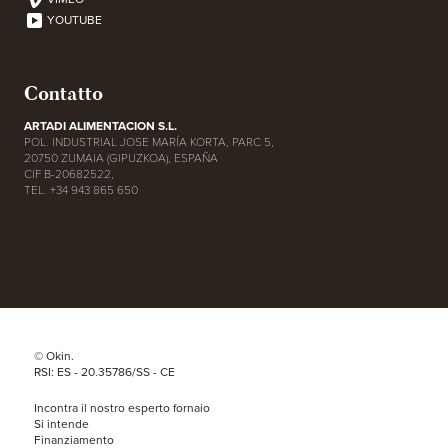
YOUTUBE
Contatto
ARTADI ALIMENTACION S.L.
POL. INDUSTRIAL JOSE MARÍA KORTA, PARC 5,
20750 ZUMAIA (GIPUZKOA), ESPAÑA
CIF B-20682522,
TEL. +34 943 865 650
© Okin.
RSI: ES - 20.35786/SS - CE
Incontra il nostro esperto fornaio
Si intende
Finanziamento