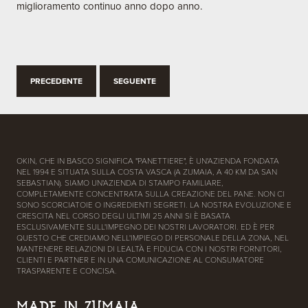
miglioramento continuo anno dopo anno.
PRECEDENTE
SEGUENTE
OKIN, CHE IN BASCO SIGNIFICA "PANETTIERE", È UN'AZIENDA FONDATA
NEL 1994 E SITUATA SULLA COSTA VASCA (A ZUMAIA, A 40 KM DA SAN
SEBASTIAN). SIAMO UN'AZIENDA DI STAMPO FAMILIARE,
COMPLETAMENTE CONCENTRATA SULLA CREAZIONE DEL PANE. NON CI
SONO SCORCIATOIE O INGREDIENTI SEGRETI. LA NOSTRA EVOLUZIONE E
CRESCITA NEL CORSO DEGLI ULTIMI 25 ANNI SI È BASATA
ESCLUSIVAMENTE SULL'IMPEGNO DEI NOSTRI LAVORATORI. ED È PER
QUESTO CHE CREDIAMO NELL'IMPIEGO DI PERSONALE DELLA ZONA, NEL
MANTENERE RELAZIONI DI LEALTÀ E FIDUCIA CON I NOSTRI FORNITORI,
CLIENTI E PARTNER E IN UNA COMUNICAZIONE AL CONSUMATORE
TRASPARENTE E CONCISA.
MADE IN ZUMAIA