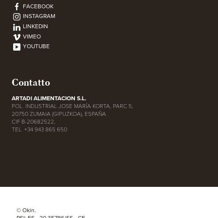
FACEBOOK
INSTAGRAM
LINKEDIN
VIMEO
YOUTUBE
Contatto
ARTADI ALIMENTACION S.L.
POL. INDUSTRIAL JOSE MARÍA KORTA, PARC 5,
20750 ZUMAIA (GIPUZKOA), ESPAÑA
CIF B-20682522,
TEL. +34 943 865 650
© Okin.
RSI: ES - 20.35786/SS - CE