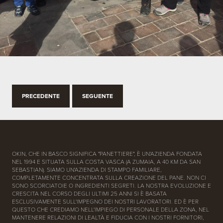
PRECEDENTE
SEGUENTE
OKIN, CHE IN BASCO SIGNIFICA "PANETTIERE", È UN'AZIENDA FONDATA
NEL 1994 E SITUATA SULLA COSTA VASCA (A ZUMAIA, A 40 KM DA SAN
SEBASTIAN). SIAMO UN'AZIENDA DI STAMPO FAMILIARE,
COMPLETAMENTE CONCENTRATA SULLA CREAZIONE DEL PANE. NON CI
SONO SCORCIATOIE O INGREDIENTI SEGRETI. LA NOSTRA EVOLUZIONE E
CRESCITA NEL CORSO DEGLI ULTIMI 25 ANNI SI È BASATA
ESCLUSIVAMENTE SULL'IMPEGNO DEI NOSTRI LAVORATORI. ED È PER
QUESTO CHE CREDIAMO NELL'IMPIEGO DI PERSONALE DELLA ZONA, NEL
MANTENERE RELAZIONI DI LEALTÀ E FIDUCIA CON I NOSTRI FORNITORI,