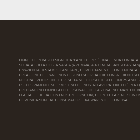
OKIN, CHE IN BASCO SIGNIFICA "PANETTIERE", È UN'AZIENDA FONDATA 
SITUATA SULLA COSTA VASCA (A ZUMAIA, A 40 KM DA SAN SEBASTIAN)
UN'AZIENDA DI STAMPO FAMILIARE, COMPLETAMENTE CONCENTRATA 
CREAZIONE DEL PANE. NON CI SONO SCORCIATOIE O INGREDIENTI SEG
NOSTRA EVOLUZIONE E CRESCITA NEL CORSO DEGLI ULTIMI 25 ANNI S
ESCLUSIVAMENTE SULL'IMPEGNO DEI NOSTRI LAVORATORI. ED È PER 
CREDIAMO NELL'IMPIEGO DI PERSONALE DELLA ZONA, NEL MANTENERE
LEALTÀ E FIDUCIA CON I NOSTRI FORNITORI, CLIENTI E PARTNER E IN 
COMUNICAZIONE AL CONSUMATORE TRASPARENTE E CONCISA.