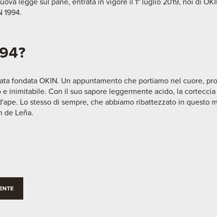
va legge sul pane, entrata in vigore il 1° luglio 2019, noi di OK
N 1994.
994?
 stata fondata OKIN. Un appuntamento che portiamo nel cuore, pro
o e inimitabile. Con il suo sapore leggermente acido, la corteccia
o d'ape. Lo stesso di sempre, che abbiamo ribattezzato in quest
n de Leña.
ENTE