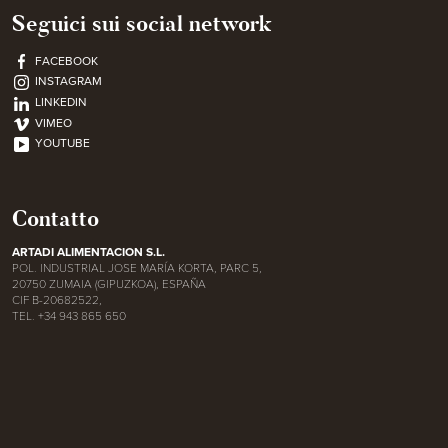
Seguici sui social network
FACEBOOK
INSTAGRAM
LINKEDIN
VIMEO
YOUTUBE
Contatto
ARTADI ALIMENTACION S.L.
POL. INDUSTRIAL JOSE MARÍA KORTA, PARC 5,
20750 ZUMAIA (GIPUZKOA), ESPAÑA
CIF B-20682522,
TEL. +34 943 865 650