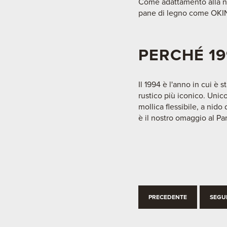
Come adattamento alla nuo
pane di legno come OKI
PERCHÉ 1
Il 1994 è l'anno in cui è
rustico più iconico. Unic
mollica flessibile, a nid
è il nostro omaggio al Pa
PRECEDENTE
SEGU