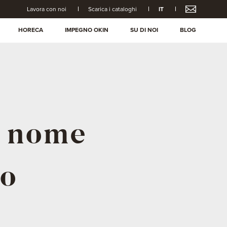
Lavora con noi
Scarica i cataloghi
IT
HORECA
IMPEGNO OKIN
SU DI NOI
BLOG
o nome
no