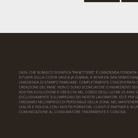
OKIN, CHE IN BASCO SIGNIFICA "PANETTIERE", È UN'AZIENDA FONDATA 
SITUATA SULLA COSTA VASCA (A ZUMAIA, A 40 KM DA SAN SEBASTIAN)
UN'AZIENDA DI STAMPO FAMILIARE, COMPLETAMENTE CONCENTRATA 
CREAZIONE DEL PANE. NON CI SONO SCORCIATOIE O INGREDIENTI SEG
NOSTRA EVOLUZIONE E CRESCITA NEL CORSO DEGLI ULTIMI 25 ANNI S
ESCLUSIVAMENTE SULL'IMPEGNO DEI NOSTRI LAVORATORI. ED È PER 
CREDIAMO NELL'IMPIEGO DI PERSONALE DELLA ZONA, NEL MANTENERE
LEALTÀ E FIDUCIA CON I NOSTRI FORNITORI, CLIENTI E PARTNER E IN 
COMUNICAZIONE AL CONSUMATORE TRASPARENTE E CONCISA.