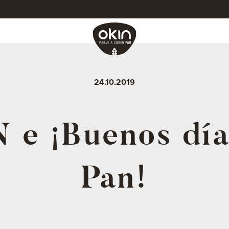
24.10.2019
 e ¡Buenos día
Pan!