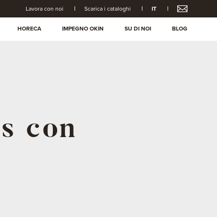
Lavora con noi
Scarica i cataloghi
IT
HORECA
IMPEGNO OKIN
SU DI NOI
BLOG
s con