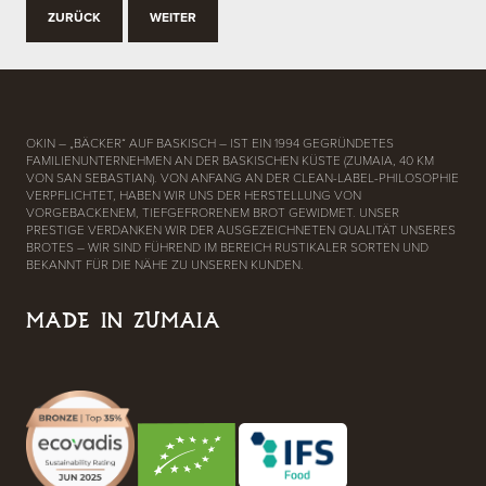
ZURÜCK
WEITER
OKIN – „BÄCKER“ AUF BASKISCH – IST EIN 1994 GEGRÜNDETES
FAMILIENUNTERNEHMEN AN DER BASKISCHEN KÜSTE (ZUMAIA, 40 KM
VON SAN SEBASTIAN). VON ANFANG AN DER CLEAN-LABEL-PHILOSOPHIE
VERPFLICHTET, HABEN WIR UNS DER HERSTELLUNG VON
VORGEBACKENEM, TIEFGEFRORENEM BROT GEWIDMET. UNSER
PRESTIGE VERDANKEN WIR DER AUSGEZEICHNETEN QUALITÄT UNSERES
BROTES – WIR SIND FÜHREND IM BEREICH RUSTIKALER SORTEN UND
BEKANNT FÜR DIE NÄHE ZU UNSEREN KUNDEN.
MADE IN ZUMAIA