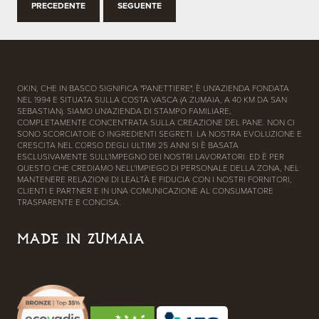
PRECEDENTE
SEGUENTE
OKIN, CHE IN BASCO SIGNIFICA "PANETTIERE", È UN'AZIENDA FONDATA
NEL 1994 E SITUATA SULLA COSTA VASCA (A ZUMAIA, A 40 KM DA SAN
SEBASTIAN). SIAMO UN'AZIENDA DI STAMPO FAMILIARE,
COMPLETAMENTE CONCENTRATA SULLA CREAZIONE DEL PANE. NON CI
SONO SCORCIATOIE O INGREDIENTI SEGRETI. LA NOSTRA EVOLUZIONE E
CRESCITA NEL CORSO DEGLI ULTIMI 25 ANNI SI È BASATA
ESCLUSIVAMENTE SULL'IMPEGNO DEI NOSTRI LAVORATORI. ED È PER
QUESTO CHE CREDIAMO NELL'IMPIEGO DI PERSONALE DELLA ZONA, NEL
MANTENERE RELAZIONI DI LEALTÀ E FIDUCIA CON I NOSTRI FORNITORI,
CLIENTI E PARTNER E IN UNA COMUNICAZIONE AL CONSUMATORE
TRASPARENTE E CONCISA.
MADE IN ZUMAIA