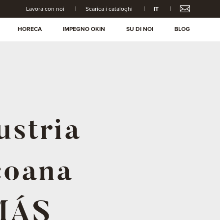
Lavora con noi
Scarica i cataloghi
IT
HORECA
IMPEGNO OKIN
SU DI NOI
BLOG
ustria
coana
 MÁS