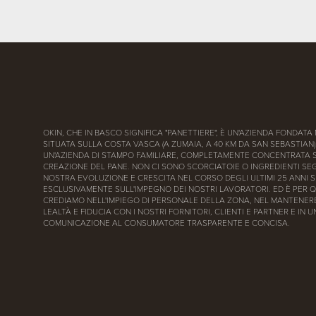
OKIN, CHE IN BASCO SIGNIFICA "PANETTIERE", È UN'AZIENDA FONDATA 
SITUATA SULLA COSTA VASCA (A ZUMAIA, A 40 KM DA SAN SEBASTIAN)
UN'AZIENDA DI STAMPO FAMILIARE, COMPLETAMENTE CONCENTRATA 
CREAZIONE DEL PANE. NON CI SONO SCORCIATOIE O INGREDIENTI SEG
NOSTRA EVOLUZIONE E CRESCITA NEL CORSO DEGLI ULTIMI 25 ANNI S
ESCLUSIVAMENTE SULL'IMPEGNO DEI NOSTRI LAVORATORI. ED È PER 
CREDIAMO NELL'IMPIEGO DI PERSONALE DELLA ZONA, NEL MANTENERE
LEALTÀ E FIDUCIA CON I NOSTRI FORNITORI, CLIENTI E PARTNER E IN 
COMUNICAZIONE AL CONSUMATORE TRASPARENTE E CONCISA.