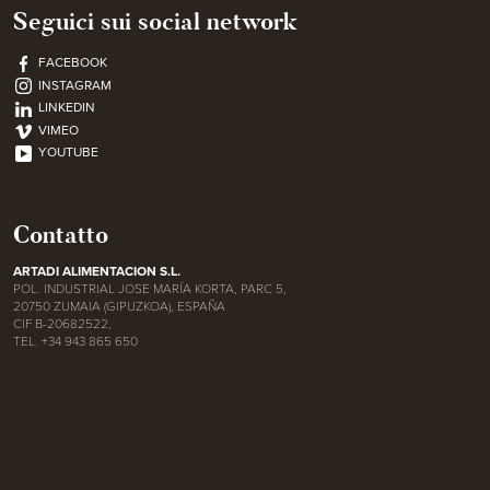
Seguici sui social network
FACEBOOK
INSTAGRAM
LINKEDIN
VIMEO
YOUTUBE
Contatto
ARTADI ALIMENTACION S.L.
POL. INDUSTRIAL JOSE MARÍA KORTA, PARC 5,
20750 ZUMAIA (GIPUZKOA), ESPAÑA
CIF B-20682522,
TEL. +34 943 865 650