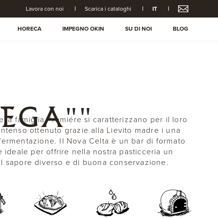
Lavora con noi
Scarica i cataloghi
IT
HORECA
IMPEGNO OKIN
SU DI NOI
BLOG
EGA""
ella famiglia Premiére si caratterizzano per il loro
intenso ottenuto grazie alla Lievito madre i una
fermentazione. Il Nova Celta è un bar di formato
e ideale per offrire nella nostra pasticceria un
l sapore diverso e di buona conservazione.