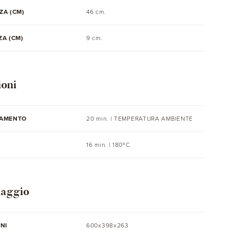
ZA (CM)
46 cm.
A (CM)
9 cm.
ioni
AMENTO
20 min. |
TEMPERATURA AMBIENTE
16 min. | 180ºC
laggio
NI
600x398x263