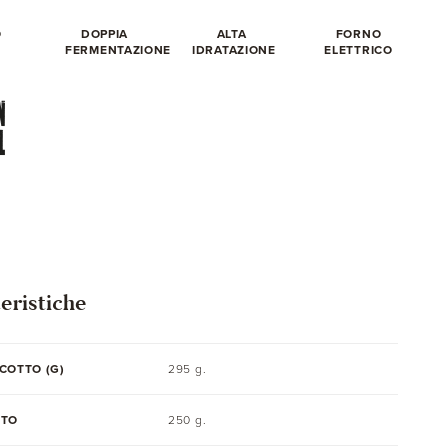
O
DOPPIA
ALTA
FORNO
E
FERMENTAZIONE
IDRATAZIONE
ELETTRICO
eristiche
COTTO (G)
295 g.
TTO
250 g.