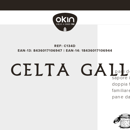
REF: C134D
EAN-13: 8436017106947 | EAN-14: 18436017106944
 CELTA GALL
I pani d
sapore 
doppia 
familiar
pane da