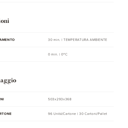
ioni
AMENTO
30 min. |
TEMPERATURA AMBIENTE
0 min. | 0ºC
laggio
NI
503x293x368
ARTONE
96 Unitá/Cartone | 30 Cartoni/Pallet