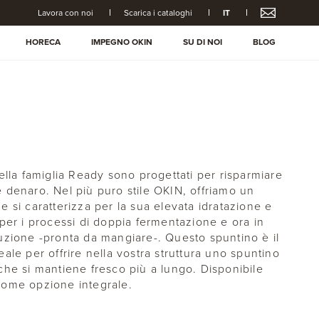
Lavora con noi
Scarica i cataloghi
IT
HORECA
IMPEGNO OKIN
SU DI NOI
BLOG
della famiglia Ready sono progettati per risparmiare
 denaro. Nel più puro stile OKIN, offriamo un
e si caratterizza per la sua elevata idratazione e
 per i processi di doppia fermentazione e ora in
uzione -pronta da mangiare-. Questo spuntino è il
ale per offrire nella vostra struttura uno spuntino
che si mantiene fresco più a lungo. Disponibile
ome opzione integrale.