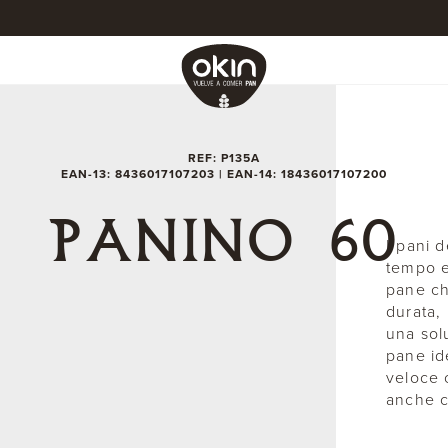
REF: P135A
EAN-13: 8436017107203 | EAN-14: 18436017107200
PANINO 60
I pani 
tempo e
pane ch
durata,
una sol
pane ide
veloce 
anche c