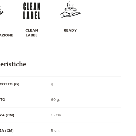
A
CLEAN
READY
AZIONE
LABEL
eristiche
COTTO (G)
g.
TTO
60 g.
ZA (CM)
15 cm.
A (CM)
5 cm.