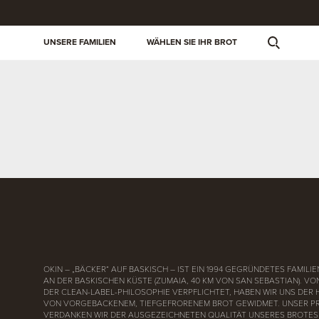
UNSERE FAMILIEN
WÄHLEN SIE IHR BROT
OKIN – „BÄCKER“ AUF BASKISCH – IST EIN 1994 GEGRÜNDETES FAMI
AN DER BASKISCHEN KÜSTE (ZUMAIA, 40 KM VON SAN SEBASTIAN). V
DER CLEAN-LABEL-PHILOSOPHIE VERPFLICHTET, HABEN WIR UNS DER
VON VORGEBACKENEM, TIEFGEFRORENEM BROT GEWIDMET. UNSER P
VERDANKEN WIR DER AUSGEZEICHNETEN QUALITÄT UNSERES BROTES 