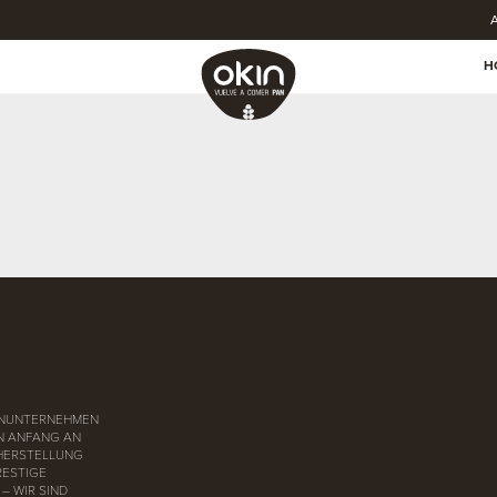
A
H
LIENUNTERNEHMEN
ON ANFANG AN
 HERSTELLUNG
RESTIGE
– WIR SIND