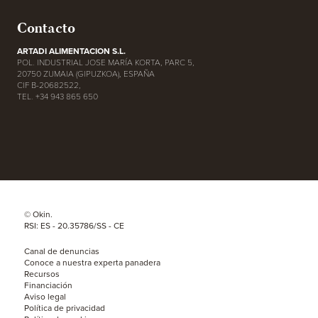
Contacto
ARTADI ALIMENTACION S.L.
POL. INDUSTRIAL JOSE MARÍA KORTA, PARC 5,
20750 ZUMAIA (GIPUZKOA), ESPAÑA
CIF B-20682522,
TEL. +34 943 865 650
© Okin.
RSI: ES - 20.35786/SS - CE
Canal de denuncias
Conoce a nuestra experta panadera
Recursos
Financiación
Aviso legal
Política de privacidad