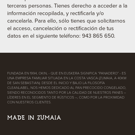
terceras personas. Tienes derecho a acceder a la
información recopilada, y rectificarla y/o
cancelarla. Para ello, sólo tienes que solicitarnos
el acceso, cancelación o rectificación de tus
datos en el siguiente teléfono: 943 865 650.
FUNDADA EN 1994, OKIN, - QUE EN EUSKERA SIGNIFICA “PANADERO” - ES
UNA EMPRESA FAMILIAR SITUADA EN LA COSTA VASCA (ZUMAIA, A 40KM
DE SAN SEBASTIAN). DESDE EL INICIO Y BAJO LA FILOSOFÍA
CLEANLABEL, NOS HEMOS DEDICADO AL PAN PRECOCIDO CONGELADO,
SIENDO RECONOCIDOS TANTO POR LA CALIDAD DE NUESTROS PANES –
LÍDERES EN EL SEGMENTO DE RÚSTICOS –, COMO POR LA PROXIMIDAD
CON NUESTROS CLIENTES.
MADE IN ZUMAIA