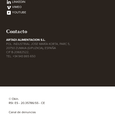
LINKEDIN
VIMEO
YOUTUBE
Contacto
ARTADI ALIMENTACION S.L.
POL. INDUSTRIAL JOSE MARÍA KORTA, PARC 5,
20750 ZUMAIA (GIPUZKOA), ESPAÑA
CIF B-20682522,
TEL. +34 943 865 650
© Okin.
RSI: ES - 20.35786/SS - CE
Canal de denuncias