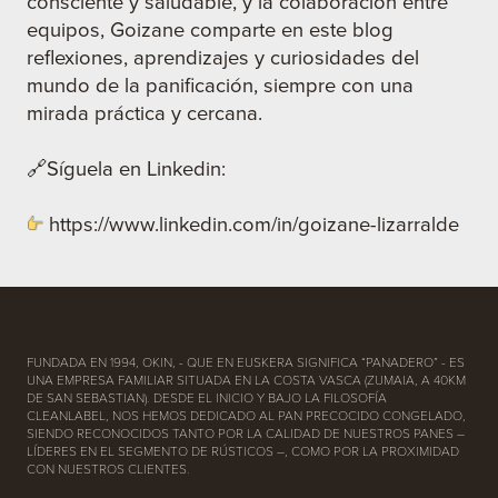
consciente y saludable, y la colaboración entre
equipos, Goizane comparte en este blog
reflexiones, aprendizajes y curiosidades del
mundo de la panificación, siempre con una
mirada práctica y cercana.
🔗Síguela en Linkedin:
https://www.linkedin.com/in/goizane-lizarralde
FUNDADA EN 1994, OKIN, - QUE EN EUSKERA SIGNIFICA “PANADERO” - ES
UNA EMPRESA FAMILIAR SITUADA EN LA COSTA VASCA (ZUMAIA, A 40KM
DE SAN SEBASTIAN). DESDE EL INICIO Y BAJO LA FILOSOFÍA
CLEANLABEL, NOS HEMOS DEDICADO AL PAN PRECOCIDO CONGELADO,
SIENDO RECONOCIDOS TANTO POR LA CALIDAD DE NUESTROS PANES –
LÍDERES EN EL SEGMENTO DE RÚSTICOS –, COMO POR LA PROXIMIDAD
CON NUESTROS CLIENTES.