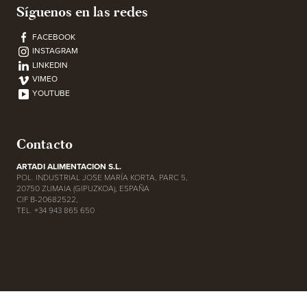
Síguenos en las redes
FACEBOOK
INSTAGRAM
LINKEDIN
VIMEO
YOUTUBE
Contacto
ARTADI ALIMENTACION S.L.
POL. INDUSTRIAL JOSE MARÍA KORTA, PARC 5,
20750 ZUMAIA (GIPUZKOA), ESPAÑA
CIF B-20682522,
TEL. +34 943 865 650