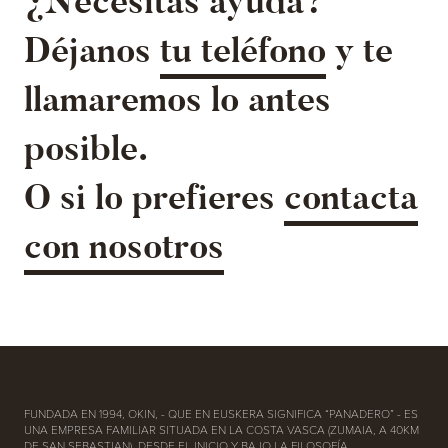
¿Necesitas ayuda?
Déjanos
tu teléfono
y te
llamaremos lo antes
posible.
O si lo prefieres
contacta
con nosotros
FUNDADA EN 1994, OKIN, - QUE EN EUSKERA SIGNIFICA “PANADERO” - ES
UNA EMPRESA FAMILIAR SITUADA EN LA COSTA VASCA (ZUMAIA, A 40KM
DE SAN SEBASTIAN). DESDE EL INICIO Y BAJO LA FILOSOFÍA