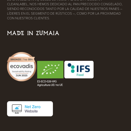
CLEANLABEL, NOS HEMOS DEDICADO AL PAN PRECOCIDO CONGELADO,
SIENDO RECONOCIDOS TANTO POR LA CALIDAD DE NUESTROS PANES –
LÍDERES EN EL SEGMENTO DE RÚSTICOS –, COMO POR LA PROXIMIDAD
CON NUESTROS CLIENTES.
MADE IN ZUMAIA