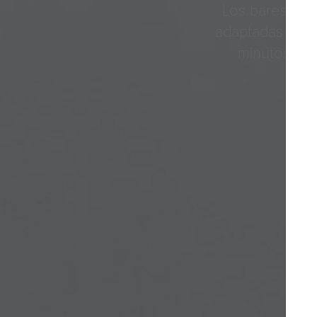
Los bares, res
adaptadas a su
minutos de 