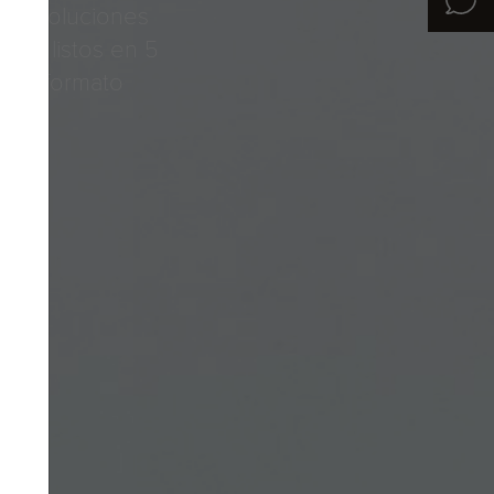
eren soluciones
ño, listos en 5
 de formato