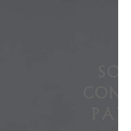
SO
CON
PAR