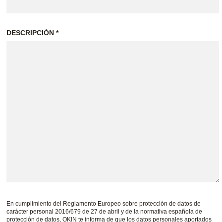
taurantes y otros servicios de hostelería requi
s negocios. Ofrecemos panes en formato peque
horneado o READY TO EAT. Disponible en cajas
reducido para ahorrar espacio.
¿TE ASESORAMOS?