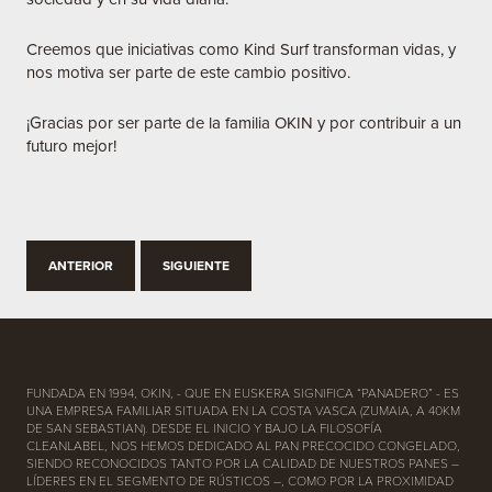
Creemos que iniciativas como Kind Surf transforman vidas, y
nos motiva ser parte de este cambio positivo.
¡Gracias por ser parte de la familia OKIN y por contribuir a un
futuro mejor!
ANTERIOR
SIGUIENTE
FUNDADA EN 1994, OKIN, - QUE EN EUSKERA SIGNIFICA “PANADERO” - ES
UNA EMPRESA FAMILIAR SITUADA EN LA COSTA VASCA (ZUMAIA, A 40KM
DE SAN SEBASTIAN). DESDE EL INICIO Y BAJO LA FILOSOFÍA
CLEANLABEL, NOS HEMOS DEDICADO AL PAN PRECOCIDO CONGELADO,
SIENDO RECONOCIDOS TANTO POR LA CALIDAD DE NUESTROS PANES –
LÍDERES EN EL SEGMENTO DE RÚSTICOS –, COMO POR LA PROXIMIDAD