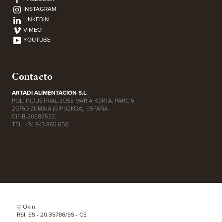
INSTAGRAM
LINKEDIN
VIMEO
YOUTUBE
Contacto
ARTADI ALIMENTACION S.L.
POL. INDUSTRIAL JOSE MARÍA KORTA, PARC 5,
20750 ZUMAIA (GIPUZKOA), ESPAÑA
CIF B-20682522,
TEL. +34 943 865 650
© Okin.
RSI: ES - 20.35786/SS - CE