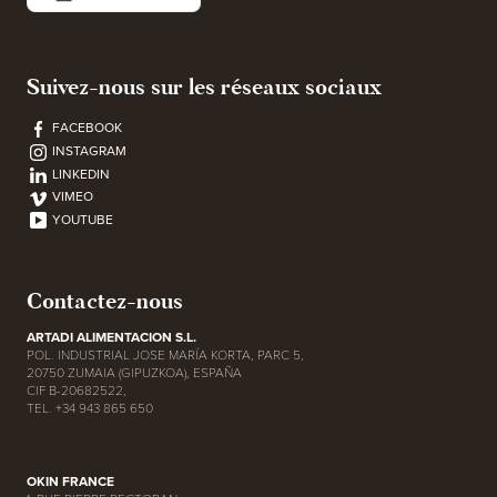
Suivez-nous sur les réseaux sociaux
FACEBOOK
INSTAGRAM
LINKEDIN
VIMEO
YOUTUBE
Contactez-nous
ARTADI ALIMENTACION S.L.
POL. INDUSTRIAL JOSE MARÍA KORTA, PARC 5,
20750 ZUMAIA (GIPUZKOA), ESPAÑA
CIF B-20682522,
TEL. +34 943 865 650
OKIN FRANCE