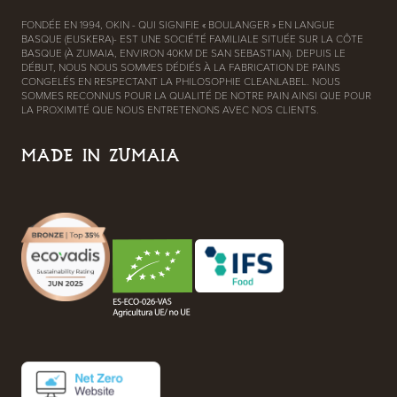
FONDÉE EN 1994, OKIN - QUI SIGNIFIE « BOULANGER » EN LANGUE
BASQUE (EUSKERA)- EST UNE SOCIÉTÉ FAMILIALE SITUÉE SUR LA CÔTE
BASQUE (À ZUMAIA, ENVIRON 40KM DE SAN SEBASTIAN). DEPUIS LE
DÉBUT, NOUS NOUS SOMMES DÉDIÉS À LA FABRICATION DE PAINS
CONGELÉS EN RESPECTANT LA PHILOSOPHIE CLEANLABEL. NOUS
SOMMES RECONNUS POUR LA QUALITÉ DE NOTRE PAIN AINSI QUE POUR
LA PROXIMITÉ QUE NOUS ENTRETENONS AVEC NOS CLIENTS.
MADE IN ZUMAIA