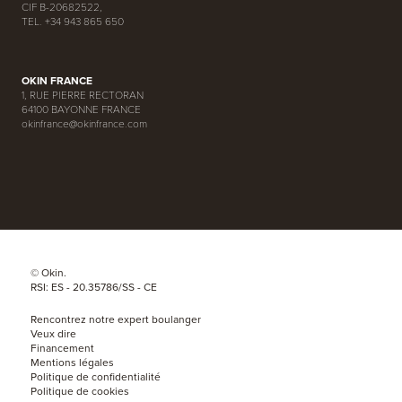
CIF B-20682522,
TEL. +34 943 865 650
OKIN FRANCE
1, RUE PIERRE RECTORAN
64100 BAYONNE FRANCE
okinfrance@okinfrance.com
© Okin.
RSI: ES - 20.35786/SS - CE
Rencontrez notre expert boulanger
Veux dire
Financement
Mentions légales
Politique de confidentialité
Politique de cookies