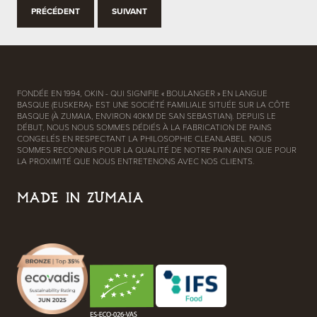
PRÉCÉDENT
SUIVANT
FONDÉE EN 1994, OKIN - QUI SIGNIFIE « BOULANGER » EN LANGUE
BASQUE (EUSKERA)- EST UNE SOCIÉTÉ FAMILIALE SITUÉE SUR LA CÔTE
BASQUE (À ZUMAIA, ENVIRON 40KM DE SAN SEBASTIAN). DEPUIS LE
DÉBUT, NOUS NOUS SOMMES DÉDIÉS À LA FABRICATION DE PAINS
CONGELÉS EN RESPECTANT LA PHILOSOPHIE CLEANLABEL. NOUS
SOMMES RECONNUS POUR LA QUALITÉ DE NOTRE PAIN AINSI QUE POUR
LA PROXIMITÉ QUE NOUS ENTRETENONS AVEC NOS CLIENTS.
MADE IN ZUMAIA