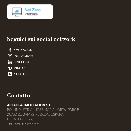
Seguici sui social network
FACEBOOK
INSTAGRAM
LINKEDIN
VIMEO
YOUTUBE
Contatto
ARTADI ALIMENTACION S.L.
POL. INDUSTRIAL JOSE MARÍA KORTA, PARC 5,
20750 ZUMAIA (GIPUZKOA), ESPAÑA
CIF B-20682522,
TEL. +34 943 865 650