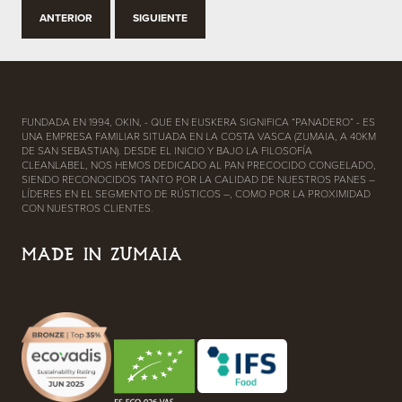
ANTERIOR
SIGUIENTE
FUNDADA EN 1994, OKIN, - QUE EN EUSKERA SIGNIFICA “PANADERO” - ES
UNA EMPRESA FAMILIAR SITUADA EN LA COSTA VASCA (ZUMAIA, A 40KM
DE SAN SEBASTIAN). DESDE EL INICIO Y BAJO LA FILOSOFÍA
CLEANLABEL, NOS HEMOS DEDICADO AL PAN PRECOCIDO CONGELADO,
SIENDO RECONOCIDOS TANTO POR LA CALIDAD DE NUESTROS PANES –
LÍDERES EN EL SEGMENTO DE RÚSTICOS –, COMO POR LA PROXIMIDAD
CON NUESTROS CLIENTES.
MADE IN ZUMAIA