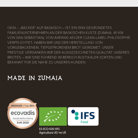
OKIN – „BÄCKER“ AUF BASKISCH – IST EIN 1994 GEGRÜNDETES
FAMILIENUNTERNEHMEN AN DER BASKISCHEN KÜSTE (ZUMAIA, 40 KM
VON SAN SEBASTIAN). VON ANFANG AN DER CLEAN-LABEL-PHILOSOPHIE
VERPFLICHTET, HABEN WIR UNS DER HERSTELLUNG VON
VORGEBACKENEM, TIEFGEFRORENEM BROT GEWIDMET. UNSER
PRESTIGE VERDANKEN WIR DER AUSGEZEICHNETEN QUALITÄT UNSERES
BROTES – WIR SIND FÜHREND IM BEREICH RUSTIKALER SORTEN UND
BEKANNT FÜR DIE NÄHE ZU UNSEREN KUNDEN.
MADE IN ZUMAIA