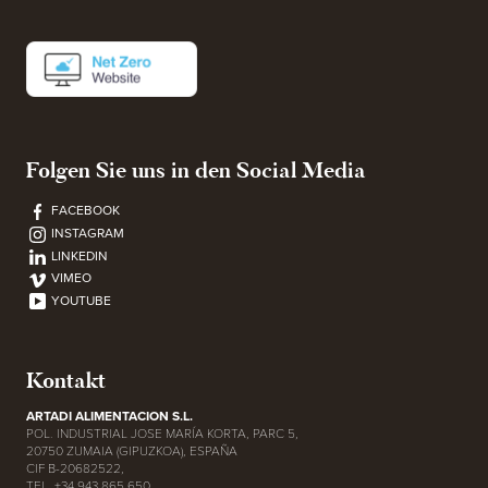
Folgen Sie uns in den Social Media
FACEBOOK
INSTAGRAM
LINKEDIN
VIMEO
YOUTUBE
Kontakt
ARTADI ALIMENTACION S.L.
POL. INDUSTRIAL JOSE MARÍA KORTA, PARC 5,
20750 ZUMAIA (GIPUZKOA), ESPAÑA
CIF B-20682522,
TEL. +34 943 865 650