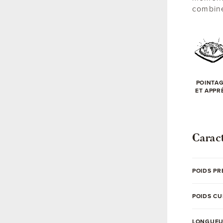
combine
POINTA
ET APPR
Caract
POIDS PR
POIDS CU
LONGUEU