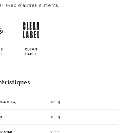
r avec d’autres aliments.
GE
CLEAN
ÊT
LABEL
éristiques
ECUIT (G)
350 g.
IT
305 g.
R (CM)
51 cm.