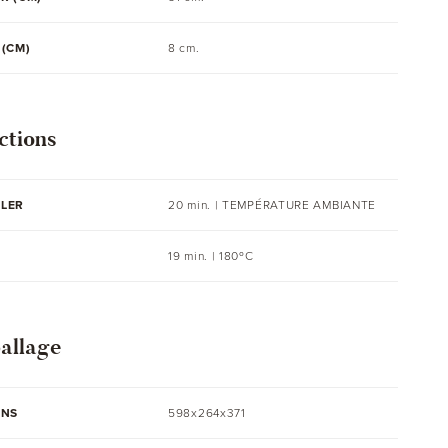
(CM)
8 cm.
ctions
LER
20 min. |
TEMPÉRATURE AMBIANTE
19 min. | 180ºC
allage
ONS
598x264x371