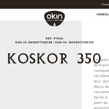
Trava
HORECA
REF: P133A
EAN-13: 8436017106138 | EAN-14: 18436017106135
KOSKOR 350
La fami
ferment
rustiqu
recette
leur do
Nous av
conserv
facile à
pain au
moments