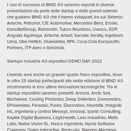
I casi di successo di BIND 4.0 saranno esposti in diverse
presentazioni da parte delle startup e delle grandi aziende
che guidano BIND 4.0 che li hanno sviluppati, tra cui: Sidenor,
Arteche, Petronor, CIE Automotive, Mercedes-Benz, Eroski,
DanoBatGroup, Ramondin, Tubos Reunidos, Uvesco, EDP,
Angulas Aguinaga, Arteche, Artadi, Sarralle, Keralty, Ingeteam,
Ulma, Obe Hettich, Osakidetza, RPK, Coca-Cola Europacific
Partners, ITP Aero e Iberdrola.
Startups Industria 4.0 espositori DEMO DAY 2022
L'evento avrà anche un grande spazio fisico espositivo, dove
le oltre 25 startup partecipanti alla sesta edizione di BIND 4.0
mostreranno le loro ultime innovazioni tecnologiche. Tra le
startup espositrici saranno presenti: Ancora, Arctic Sea,
Bechained, Cooling Photonics, Deep Detection, Donomotics,
EPowerlabs, Faradaic, Fuvex, Glucovibes, Heuristik, ImagoAI
Inc, Ingeniería y control Merasys, Innosep, Ipartic Consulting,
Kaytek Digital Business, Legit.Health, Less Industries, Metis
Labs, Nabla Vision SL, Nazca Ingeniería, Nymiz Software
Company, Oreka Interactive, Recircular, Steering Machines,