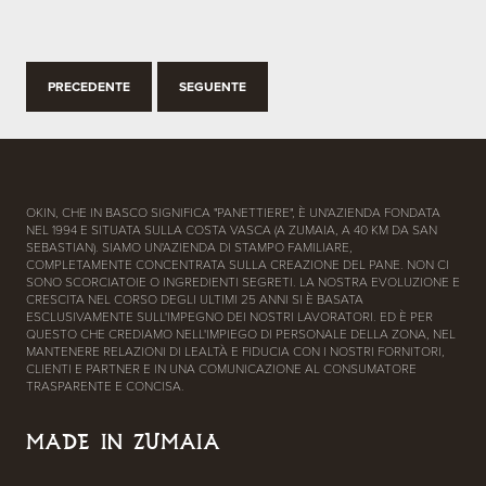
PRECEDENTE
SEGUENTE
OKIN, CHE IN BASCO SIGNIFICA "PANETTIERE", È UN'AZIENDA FONDATA
NEL 1994 E SITUATA SULLA COSTA VASCA (A ZUMAIA, A 40 KM DA SAN
SEBASTIAN). SIAMO UN'AZIENDA DI STAMPO FAMILIARE,
COMPLETAMENTE CONCENTRATA SULLA CREAZIONE DEL PANE. NON CI
SONO SCORCIATOIE O INGREDIENTI SEGRETI. LA NOSTRA EVOLUZIONE E
CRESCITA NEL CORSO DEGLI ULTIMI 25 ANNI SI È BASATA
ESCLUSIVAMENTE SULL'IMPEGNO DEI NOSTRI LAVORATORI. ED È PER
QUESTO CHE CREDIAMO NELL'IMPIEGO DI PERSONALE DELLA ZONA, NEL
MANTENERE RELAZIONI DI LEALTÀ E FIDUCIA CON I NOSTRI FORNITORI,
CLIENTI E PARTNER E IN UNA COMUNICAZIONE AL CONSUMATORE
TRASPARENTE E CONCISA.
MADE IN ZUMAIA