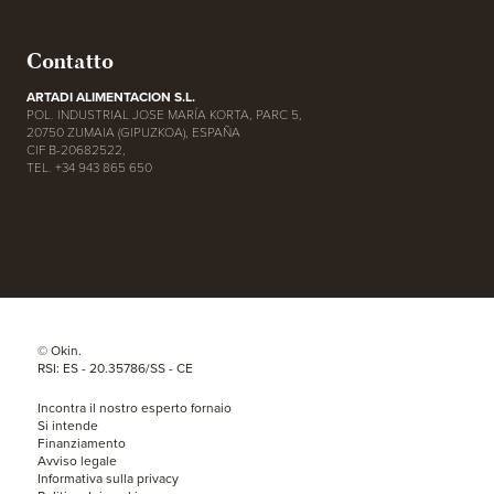
Contatto
ARTADI ALIMENTACION S.L.
POL. INDUSTRIAL JOSE MARÍA KORTA, PARC 5,
20750 ZUMAIA (GIPUZKOA), ESPAÑA
CIF B-20682522,
TEL. +34 943 865 650
© Okin.
RSI: ES - 20.35786/SS - CE
Incontra il nostro esperto fornaio
Si intende
Finanziamento
Avviso legale
Informativa sulla privacy