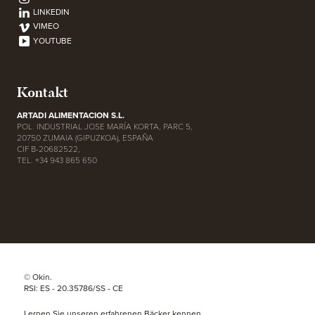
LINKEDIN
VIMEO
YOUTUBE
Kontakt
ARTADI ALIMENTACION S.L.
POL. INDUSTRIAL JOSE MARÍA KORTA, PARC 5,
20750 ZUMAIA (GIPUZKOA), ESPAÑA
CIF B-20682522,
TEL. +34 943 865 650
© Okin.
RSI: ES - 20.35786/SS - CE
Lernen Sie unseren erfahrenen Bäcker kennen