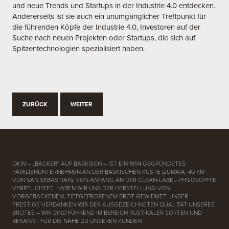
und neue Trends und Startups in der Industrie 4.0 entdecken.
Andererseits ist sie auch ein unumgänglicher Treffpunkt für
die führenden Köpfe der Industrie 4.0, Investoren auf der
Suche nach neuen Projekten oder Startups, die sich auf
Spitzentechnologien spezialisiert haben.
ZURÜCK
WEITER
OKIN – „BÄCKER“ AUF BASKISCH – IST EIN 1994 GEGRÜNDETES
FAMILIENUNTERNEHMEN AN DER BASKISCHEN KÜSTE (ZUMAIA, 40 KM
VON SAN SEBASTIAN). VON ANFANG AN DER CLEAN-LABEL-PHILOSOPHIE
VERPFLICHTET, HABEN WIR UNS DER HERSTELLUNG VON
VORGEBACKENEM, TIEFGEFRORENEM BROT GEWIDMET. UNSER
PRESTIGE VERDANKEN WIR DER AUSGEZEICHNETEN QUALITÄT UNSERES
BROTES – WIR SIND FÜHREND IM BEREICH RUSTIKALER SORTEN UND
BEKANNT FÜR DIE NÄHE ZU UNSEREN KUNDEN.