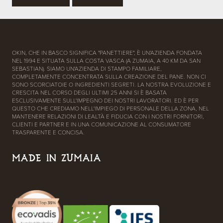
OKIN, CHE IN BASCO SIGNIFICA "PANETTIERE", È UN'AZIENDA FONDATA
NEL 1994 E SITUATA SULLA COSTA VASCA (A ZUMAIA, A 40 KM DA SAN
SEBASTIAN). SIAMO UN'AZIENDA DI STAMPO FAMILIARE,
COMPLETAMENTE CONCENTRATA SULLA CREAZIONE DEL PANE. NON CI
SONO SCORCIATOIE O INGREDIENTI SEGRETI. LA NOSTRA EVOLUZIONE E
CRESCITA NEL CORSO DEGLI ULTIMI 25 ANNI SI È BASATA
ESCLUSIVAMENTE SULL'IMPEGNO DEI NOSTRI LAVORATORI. ED È PER
QUESTO CHE CREDIAMO NELL'IMPIEGO DI PERSONALE DELLA ZONA, NEL
MANTENERE RELAZIONI DI LEALTÀ E FIDUCIA CON I NOSTRI FORNITORI,
CLIENTI E PARTNER E IN UNA COMUNICAZIONE AL CONSUMATORE
TRASPARENTE E CONCISA.
MADE IN ZUMAIA