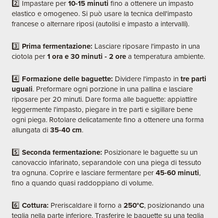
2️⃣ Impastare per
10-15 minuti
fino a ottenere un impasto
elastico e omogeneo. Si può usare la tecnica dell'impasto
francese o alternare riposi (autolisi e impasto a intervalli).
3️⃣
Prima fermentazione:
Lasciare riposare l'impasto in una
ciotola per
1 ora e 30 minuti - 2 ore
a temperatura ambiente.
4️⃣
Formazione delle baguette:
Dividere l'impasto in
tre parti
uguali
. Preformare ogni porzione in una pallina e lasciare
riposare per 20 minuti. Dare forma alle baguette: appiattire
leggermente l'impasto, piegare in tre parti e sigillare bene
ogni piega. Rotolare delicatamente fino a ottenere una forma
allungata di
35-40 cm
.
5️⃣
Seconda fermentazione:
Posizionare le baguette su un
canovaccio infarinato, separandole con una piega di tessuto
tra ognuna. Coprire e lasciare fermentare per
45-60 minuti
,
fino a quando quasi raddoppiano di volume.
6️⃣
Cottura:
Preriscaldare il forno a
250°C
, posizionando una
teglia nella parte inferiore. Trasferire le baguette su una teglia