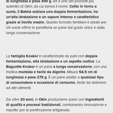
di lunghezza e pesa 300 g
, ed è uno dei prodotti più
autentici di Okin, da cui deriva il nome.
Cotto in forno a
suola, il Batela subisce una doppia fermentazione, ha
un'alta idratazione e un sapore intenso e caratteristico
grazie al lievito madre.
Questo formato familiare è ideale per
chi vuole offrire in panetteria un pane dal gusto unico e dalla
lunga conservazione.
La
famiglia Koskor
è caratterizzata da pani con
doppia
fermentazione, alta idratazione e un aspetto rustico
. La
Baguette Koskor
è un pane
a lunga conservazione
, con una
mollica
morbida e facile da digerire
. Misura
54,5 cm di
lunghezza e pesa 275 g
. È un pane adatto a
qualsiasi tipo
di consumatore e occasione di consumo
, facile da abbinare
ad altri alimenti.
Da oltre
30 anni
, in
Okin
produciamo pane con
ingredienti
di qualità e processi tradizionali
, combinando innovazione e
rispetto per la panificazione artigianale.