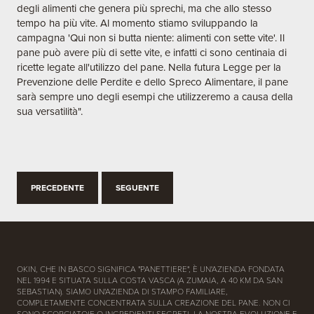
degli alimenti che genera più sprechi, ma che allo stesso
tempo ha più vite. Al momento stiamo sviluppando la
campagna 'Qui non si butta niente: alimenti con sette vite'. Il
pane può avere più di sette vite, e infatti ci sono centinaia di
ricette legate all'utilizzo del pane. Nella futura Legge per la
Prevenzione delle Perdite e dello Spreco Alimentare, il pane
sarà sempre uno degli esempi che utilizzeremo a causa della
sua versatilità".
PRECEDENTE
SEGUENTE
OKIN, CHE IN BASCO SIGNIFICA "PANETTIERE", È UN'AZIENDA FONDATA
NEL 1994 E SITUATA SULLA COSTA VASCA (A ZUMAIA, A 40 KM DA SAN
SEBASTIAN). SIAMO UN'AZIENDA DI STAMPO FAMILIARE,
COMPLETAMENTE CONCENTRATA SULLA CREAZIONE DEL PANE. NON CI
SONO SCORCIATOIE O INGREDIENTI SEGRETI. LA NOSTRA EVOLUZIONE E