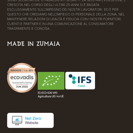
CRESCITA NEL CORSO DEGLI ULTIMI 25 ANNI SI È BASATA
ESCLUSIVAMENTE SULL'IMPEGNO DEI NOSTRI LAVORATORI. ED È PER
QUESTO CHE CREDIAMO NELL'IMPIEGO DI PERSONALE DELLA ZONA, NEL
MANTENERE RELAZIONI DI LEALTÀ E FIDUCIA CON I NOSTRI FORNITORI,
CLIENTI E PARTNER E IN UNA COMUNICAZIONE AL CONSUMATORE
TRASPARENTE E CONCISA.
MADE IN ZUMAIA