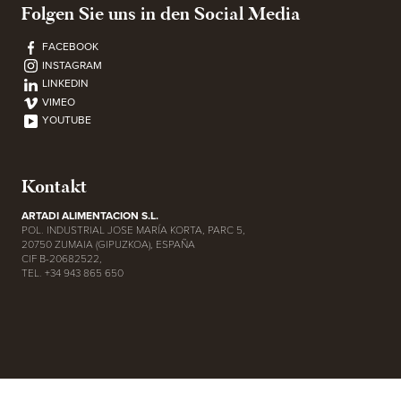
Folgen Sie uns in den Social Media
FACEBOOK
INSTAGRAM
LINKEDIN
VIMEO
YOUTUBE
Kontakt
ARTADI ALIMENTACION S.L.
POL. INDUSTRIAL JOSE MARÍA KORTA, PARC 5,
20750 ZUMAIA (GIPUZKOA), ESPAÑA
CIF B-20682522,
TEL. +34 943 865 650