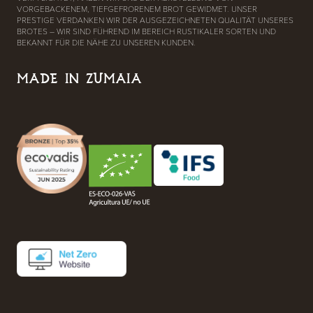
VORGEBACKENEM, TIEFGEFRORENEM BROT GEWIDMET. UNSER
PRESTIGE VERDANKEN WIR DER AUSGEZEICHNETEN QUALITÄT UNSERES
BROTES – WIR SIND FÜHREND IM BEREICH RUSTIKALER SORTEN UND
BEKANNT FÜR DIE NÄHE ZU UNSEREN KUNDEN.
MADE IN ZUMAIA