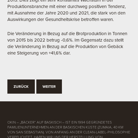
Produktionsbranche mit einer durchweg positiven Tendenz,
mit Ausnahme der Jahre 2020 und 2021, die stark von den
Auswirkungen der Gesundheitskrise betroffen waren.
Die Veränderung in Bezug auf die Brotproduktion in Tonnen
von 2015 bis 2022 betrug -0,6%. Im Gegensatz dazu stellt
die Veränderung in Bezug auf die Produktion von Gebäck
eine Steigerung von +41,6% dar.
ZURÜCK
WEITER
OKIN – „BÄCKER“ AUF BASKISCH – IST EIN 1994 GEGRÜNDETES
FAMILIENUNTERNEHMEN AN DER BASKISCHEN KÜSTE (ZUMAIA, 40 KM
VON SAN SEBASTIAN). VON ANFANG AN DER CLEAN-LABEL-PHILOSOPHIE
VERPFLICHTET, HABEN WIR UNS DER HERSTELLUNG VON