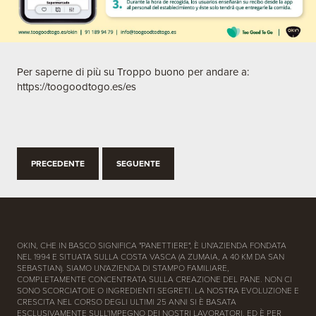
Per saperne di più su Troppo buono per andare a:
https://toogoodtogo.es/es
PRECEDENTE
SEGUENTE
OKIN, CHE IN BASCO SIGNIFICA "PANETTIERE", È UN'AZIENDA FONDATA
NEL 1994 E SITUATA SULLA COSTA VASCA (A ZUMAIA, A 40 KM DA SAN
SEBASTIAN). SIAMO UN'AZIENDA DI STAMPO FAMILIARE,
COMPLETAMENTE CONCENTRATA SULLA CREAZIONE DEL PANE. NON CI
SONO SCORCIATOIE O INGREDIENTI SEGRETI. LA NOSTRA EVOLUZIONE E
CRESCITA NEL CORSO DEGLI ULTIMI 25 ANNI SI È BASATA
ESCLUSIVAMENTE SULL'IMPEGNO DEI NOSTRI LAVORATORI. ED È PER