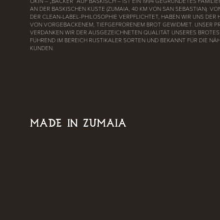
OKIN – „BÄCKER“ AUF BASKISCH – IST EIN 1994 GEGRÜNDETES FAMI
AN DER BASKISCHEN KÜSTE (ZUMAIA, 40 KM VON SAN SEBASTIAN). V
DER CLEAN-LABEL-PHILOSOPHIE VERPFLICHTET, HABEN WIR UNS DER
VON VORGEBACKENEM, TIEFGEFRORENEM BROT GEWIDMET. UNSER P
VERDANKEN WIR DER AUSGEZEICHNETEN QUALITÄT UNSERES BROTES 
FÜHREND IM BEREICH RUSTIKALER SORTEN UND BEKANNT FÜR DIE NÄ
KUNDEN.
MADE IN ZUMAIA