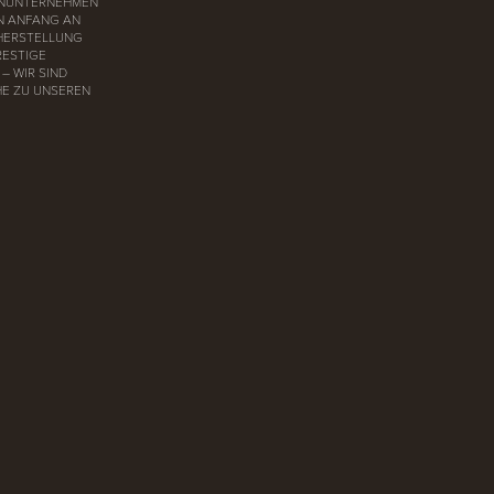
LIENUNTERNEHMEN
ON ANFANG AN
 HERSTELLUNG
RESTIGE
– WIR SIND
HE ZU UNSEREN