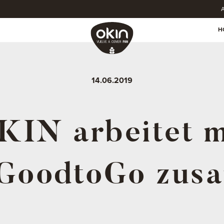
A
H
14.06.2019
KIN arbeitet m
GoodtoGo zus